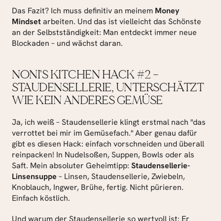
Das Fazit? Ich muss definitiv an meinem 
Money 
Mindset
 arbeiten. Und das ist vielleicht das Schönste 
an der Selbstständigkeit: Man entdeckt immer neue 
Blockaden – und wächst daran.
NONI'S KITCHEN HACK #2 – 
STAUDENSELLERIE, UNTERSCHÄTZT 
WIE KEIN ANDERES GEMÜSE
Ja, ich weiß – Staudensellerie klingt erstmal nach "das 
verrottet bei mir im Gemüsefach." Aber genau dafür 
gibt es diesen Hack: einfach vorschneiden und überall 
reinpacken! In Nudelsoßen, Suppen, Bowls oder als 
Saft. Mein absoluter Geheimtipp: 
Staudensellerie-
Linsensuppe
 – Linsen, Staudensellerie, Zwiebeln, 
Knoblauch, Ingwer, Brühe, fertig. Nicht pürieren. 
Einfach köstlich.
Und warum der Staudensellerie so wertvoll ist: Er 