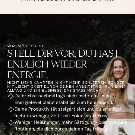
WAS MÖGLICH IST
STELL DIR VOR, DU HAST
ENDLICH WIEDER
ENERGIE.
NICHT MEHR KÄMPFEN. NICHT MEHR SCHLEPPEN. SONDERN 
MIT LEICHTIGKEIT DURCH DEINEN ARBEITSTAG - FÜR EINEN 
ALLTAG UND EIN BUSINESS, DAS SPASS MACHT.
Du brichst nachmittags nicht mehr ein - dein 
Energielevel bleibt stabil bis zum Feierabend.
Deine Produktivität steigert sich und du erledigst 
mehr in weniger Zeit - mit Fokus statt Frust.
Weniger Heißhunger, mehr Sättigung - durch stabile 
Routinen, die dich durch deinen Tag tragen