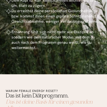
Dein Kopf ist klar. Ideen kommen leichter. Du setzt 
um, statt zu zögern. 
Du erreichst deine persönlichen Gesundheitsziele 
bzw. kommst ihnen einen großen Schritt näher (z.B. 
Gewichtsabnahme, weniger Verdauungsprobleme,
…)
Ernährung fühlt sich nicht mehr wie Disziplin an - 
sondern wie dein natürlicher Modus, mit dem du 
auch nach dem Programm genau weißt, wie du 
weitermachst.
WARUM FEMALE ENERGY RESET?
Das ist kein Diätprogramm.
Das ist deine Basis für einen gesunden 