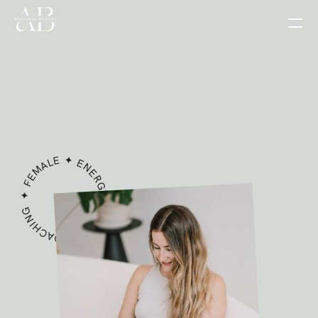
FEMALE ✦
ENERGY
✦
✦
RESET COACHING