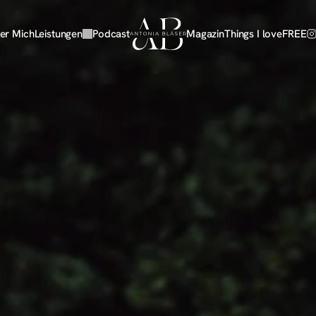
er Mich
Leistungen
Podcast
Magazin
Things I love
FREE