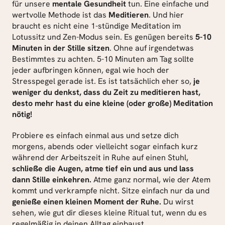
für unsere 
mentale Gesundheit
 tun. Eine einfache und 
wertvolle Methode ist das 
Meditieren
. Und hier 
braucht es nicht eine 1-stündige Meditation im 
Lotussitz und Zen-Modus sein. Es genügen bereits 
5-10 
Minuten in der Stille sitzen
. Ohne auf irgendetwas 
Bestimmtes zu achten. 5-10 Minuten am Tag sollte 
jeder aufbringen können, egal wie hoch der 
Stresspegel gerade ist. Es ist tatsächlich eher so, 
je 
weniger du denkst, dass du Zeit zu meditieren hast, 
desto mehr hast du eine kleine (oder große) Meditation 
nötig!
Probiere es einfach einmal aus und setze dich 
morgens, abends oder vielleicht sogar einfach kurz 
während der Arbeitszeit in Ruhe auf einen Stuhl, 
schließe die Augen, atme tief ein und aus und lass 
dann Stille einkehren.
 Atme ganz normal, wie der Atem 
kommt und verkrampfe nicht. Sitze einfach nur da und 
genieße einen kleinen Moment der Ruhe. 
Du wirst 
sehen, wie gut dir dieses kleine Ritual tut, wenn du es 
regelmäßig in deinen Alltag einbaust.